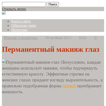
Открыть меню
Карта сайта
Обратная связь
Политика
Макияж и косметика
20 октября 2013
1614
0
Перманентный макияж глаз
Безусловно, каждая
женщина использует макияж, чтобы подчеркнуть
естественную красоту. Эффектные стрелки на
женских глазах придают взгляду выразительность, а
правильно подобранная форма
бровей
преображает
внешность.