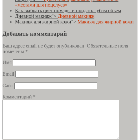
«местами для поцелуев»
Как выбрать цвет помады и придать губам объем
Дневной макияж">
Дневной макияж
Макияж для жирной кожи">
Макияж для жирной кожи
Добавить комментарий
Ваш адрес email не будет опубликован.
Обязательные поля
помечены
*
Имя
Email
Сайт
Комментарий
*