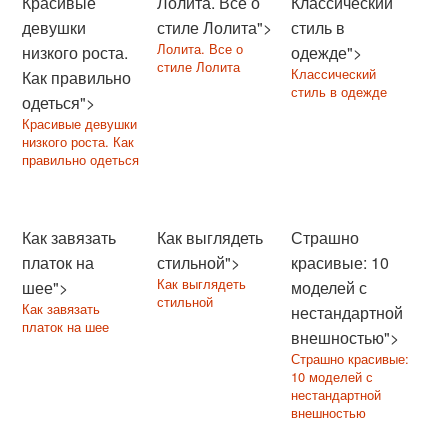
Красивые
Лолита. Все о
Классический
девушки
стиле Лолита">
стиль в
Лолита. Все о
низкого роста.
одежде">
стиле Лолита
Классический
Как правильно
стиль в одежде
одеться">
Красивые девушки
низкого роста. Как
правильно одеться
Как завязать
Как выглядеть
Страшно
платок на
стильной">
красивые: 10
Как выглядеть
шее">
моделей с
стильной
Как завязать
нестандартной
платок на шее
внешностью">
Страшно красивые:
10 моделей с
нестандартной
внешностью