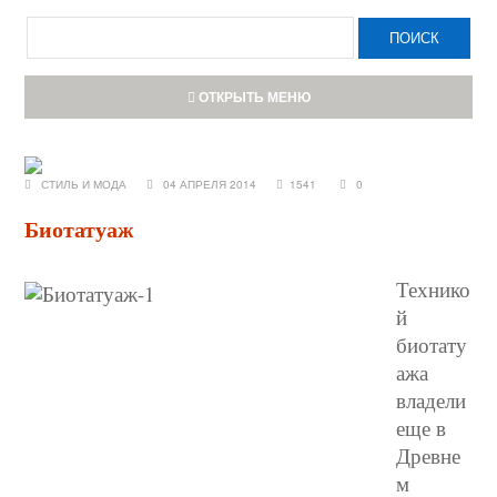
ОТКРЫТЬ МЕНЮ
СТИЛЬ И МОДА
04 АПРЕЛЯ 2014
1541
0
Биотатуаж
Технико
й
биотату
ажа
владели
еще в
Древне
м