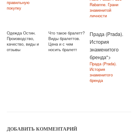
правильную
Rabanne. Грани
покупку
знаменитой
личности
Одежда Остин.
Что такое бралетт?
Прада (Prada).
Производство,
Виды бралеттов.
История
качество, виды и
Цена и с чем
знаменитого
отзывы
носить бралетт
бренда">
Прада (Prada).
История
знаменитого
бренда
ДОБАВИТЬ КОММЕНТАРИЙ