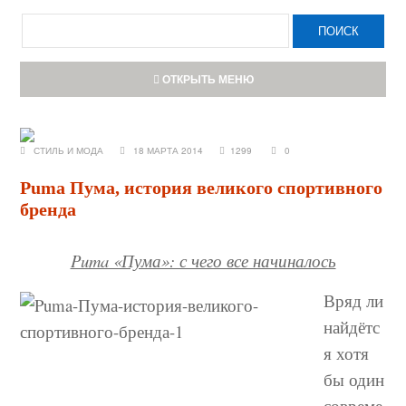
ОТКРЫТЬ МЕНЮ
СТИЛЬ И МОДА
18 МАРТА 2014
1299
0
Puma Пума, история великого спортивного
бренда
Puma «Пума»: с чего все начиналось
Вряд ли
найдётс
я хотя
бы один
совреме