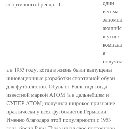
один
весьма
запомин
ающийс
я успех
компани
я
получил
а в 1953 году, когда в жизнь были выпущены
инновационные разработки спортивной обуви
для футболистов. Обувь от Puma под тогда
известной маркой АТОМ (а в дальнейшем и
СУПЕР АТОМ) получили широкое признание
практически у всех футболистов Германии.
Именно благодаря этой популярности с 1953
года, бренд Puma Пума начал своё постоянное