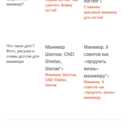
ногтей">
маникюр?
сделать форму
Стемпинг:
ногтей
красивый маникюр
для ногтей
Что такое дотс?
Маникюр
Маникюр. 9
Фото, рисунки и
Шеллак, CND
советов как
схемы дотсом для
Shellac,
«продлить
маникюра
Шилак">
жизнь»
Маникюр Шеллак,
маникюру">
CND Shellac,
Маникюр. 9
Шилак
советов как
«продлить жизнь»
маникюру