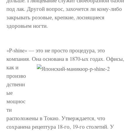
дольше. Глянцевание служит своеобразной базой
под лак. Другой вопрос, захочется ли кому-либо
закрывать розовые, крепкие, лоснящиеся
здоровьем ногти.
«P-shine» — это не просто процедура, это
компания. Она основана в 1870-ых
годах. Офисы,
как и
произво
дственн
ые
мощнос
ти
расположены в Токио. Утверждается, что
сохранена рецептура 18-го, 19-го столетий. У