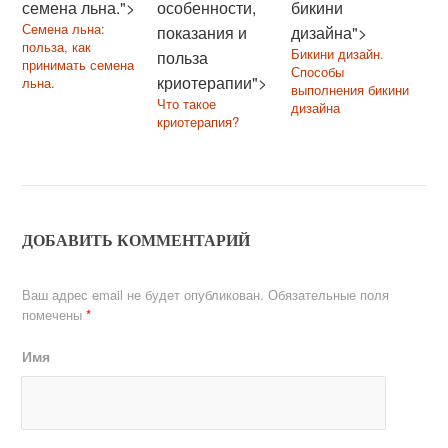
семена льна.">
особенности,
бикини
Семена льна:
показания и
дизайна">
польза, как
Бикини дизайн.
польза
принимать семена
Способы
криотерапии">
льна.
выполнения бикини
Что такое
дизайна
криотерапия?
Описание,
особенности,
показания и польза
криотерапии
ДОБАВИТЬ КОММЕНТАРИЙ
Ваш адрес email не будет опубликован.
Обязательные поля
помечены
*
Имя